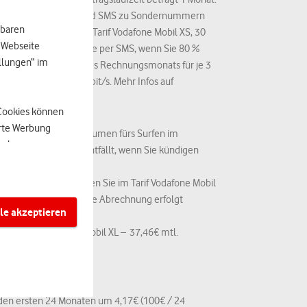
zverbindungen, Anrufe und SMS zu Sondernummern
hbaren
Volumen von 15 GB im Tarif Vodafone Mobil XS, 30
r Webseite
aum. Wir informieren Sie per SMS, wenn Sie 80 %
ellungen“ im
in Folge innerhalb eines Rechnungsmonats für je 3
n – mit bis zu 32 kbit/s. Mehr Infos auf
-Cookies können
erte Werbung
 unbegrenztes Datenvolumen fürs Surfen im
auch
liche Datenvolumen entfällt, wenn Sie kündigen
enen weitere Daten
ber die wir einen
en im EU-Ausland haben Sie im Tarif Vodafone Mobil
n der EU 0,13 Cent. Die Abrechnung erfolgt
le akzeptieren
kt sich auch
 x (79,95€ mtl. GigaMobil XL – 37,46€ mtl.
EWR ansässigen,
enen
 den ersten 24 Monaten um 4,17€ (100€ / 24