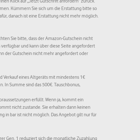
inen Klick auf „Jetzt Gutschrift anfordern“ zurück.
men. Kümmern Sie sich um die Erstattung bitte so
afür, danach ist eine Erstattung nicht mehr möglich.
ten Sie bitte, dass der Amazon-Gutschein nicht
 verfügbar und kann über diese Seite angefordert
ann der Gutschein nicht mehr angefordert oder
nd Verkauf eines Altgeräts mit mindestens 1€
en. In Summe sind das 500€. Tauschbonus,
Voraussetzungen erfüllt. Wenn ja, kommt ein
ommt nicht zustande. Sie erhalten dann keinen
in bar ist nicht möglich. Das Angebot gilt nur für
rer Gen. 1 reduziert sich die monatliche Zuzahlung