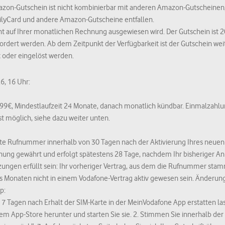
g. Mit
Alle ablehnen
akzeptieren Sie nur technisch notwendige Cookies, di
zon-Gutschein ist nicht kombinierbar mit anderen Amazon-Gutscheinen, 
tionen der Seite richtig nutzen können.
lyCard und andere Amazon-Gutscheine entfallen.
ht auf Ihrer monatlichen Rechnung ausgewiesen wird. Der Gutschein ist 
onen zur Datenverarbeitung auf unseren Seiten und zu unseren Partnern 
ordert werden. Ab dem Zeitpunkt der Verfügbarkeit ist der Gutschein weit
Öffnet einen neuen Tab.
isen
.
 oder eingelöst werden.
6, 16 Uhr:
49,99€, Mindestlaufzeit 24 Monate, danach monatlich kündbar. Einmalzah
st möglich, siehe dazu weiter unten.
lte Rufnummer innerhalb von 30 Tagen nach der Aktivierung Ihres neuen 
hnung gewährt und erfolgt spätestens 28 Tage, nachdem Ihr bisheriger An
ngen erfüllt sein: Ihr vorheriger Vertrag, aus dem die Rufnummer sta
 Monaten nicht in einem Vodafone-Vertrag aktiv gewesen sein. Änderung
p:
7 Tagen nach Erhalt der SIM-Karte in der MeinVodafone App erstatten las
em App-Store herunter und starten Sie sie. 2. Stimmen Sie innerhalb de