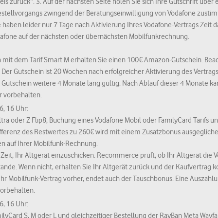
s zurück“. 3. Auf der nächsten Seite holen Sie sich Ihre Gutschrift über e
estellvorgangs zwingend der Beratungseinwilligung von Vodafone zustim
e haben leider nur 7 Tage nach Aktivierung Ihres Vodafone-Vertrags Zeit d
odafone auf der nächsten oder übernächsten Mobilfunkrechnung.
it dem Tarif Smart M erhalten Sie einen 100€ Amazon-Gutschein. Beach
Der Gutschein ist 20 Wochen nach erfolgreicher Aktivierung des Vertrags
r Gutschein weitere 4 Monate lang gültig. Nach Ablauf dieser 4 Monate k
r vorbehalten.
6, 16 Uhr:
ra oder Z Flip8, Buchung eines Vodafone Mobil oder FamilyCard Tarifs u
Differenz des Restwertes zu 260€ wird mit einem Zusatzbonus ausgeglich
en auf Ihrer Mobilfunk-Rechnung.
Zeit, Ihr Altgerät einzuschicken. Recommerce prüft, ob Ihr Altgerät die 
de. Wenn nicht, erhalten Sie Ihr Altgerät zurück und der Kaufvertrag k
 Mobilfunk-Vertrag vorher, endet auch der Tauschbonus. Eine Auszahlung 
vorbehalten.
6, 16 Uhr:
ilyCard S, M oder L und gleichzeitiger Bestellung der RayBan Meta Wayfa