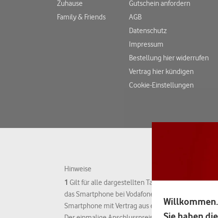
Zuhause
Gutschein anfordern
Family & Friends
AGB
Datenschutz
Impressum
Bestellung hier widerrufen
Vertrag hier kündigen
Cookie-Einstellungen
Hinweise
1
Gilt für alle dargestellten Tarife sowie Smartphon
das Smartphone bei Vodafone ohne Vertrag (wenn der
Willkommen.
Smartphone mit Vertrag aus einmaliger Zahlung so
Sie haben die
Der einmalige Anschlusspreis beträgt 39,99 €. Der 