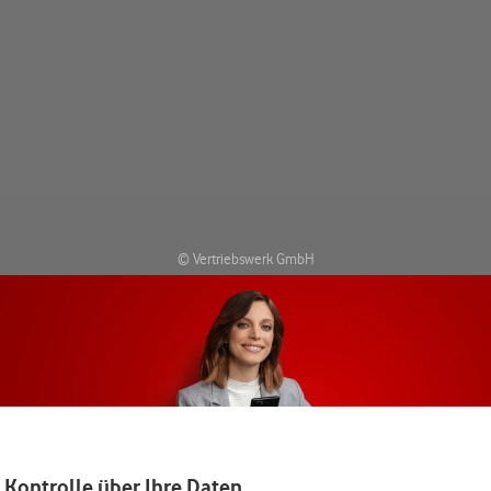
© Vertriebswerk GmbH
es mit Vertrag: Mögliche Ersparnis ggü. dem regulären Tarifpreis bei Voda
 UVP des Herstellers höher als der Preis bei Vodafone ist, dann steigt I
wie monatlicher Zuzahlung mit höchstem Mitarbeiter-Rabatt und ggf. zz
 Kontrolle über Ihre Daten.
Vertrag hat eine Mindestlaufzeit von 24 Monaten. Die Kündigungsfrist zu