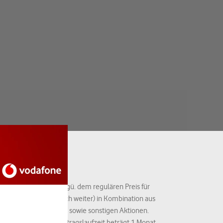
fone sowie Ersparnis ggü. dem regulären Preis für
hre Ersparnis sogar noch weiter) in Kombination aus
gl. Hardware-Beigaben sowie sonstigen Aktionen.
m Ende der Mindestvertragslaufzeit beträgt 1 Monat.