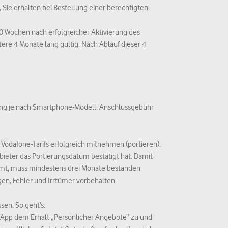
e sicherstellen,
Sie erhalten bei Bestellung einer berechtigten
20 Wochen nach erfolgreicher Aktivierung des
finden Sie in den
ere 4 Monate lang gültig. Nach Ablauf dieser 4
lung je nach Smartphone-Modell. Anschlussgebühr
Vodafone-Tarifs erfolgreich mitnehmen (portieren).
bieter das Portierungsdatum bestätigt hat. Damit
mmt, muss mindestens drei Monate bestanden
en, Fehler und Irrtümer vorbehalten.
sen. So geht’s:
r App dem Erhalt „Persönlicher Angebote“ zu und