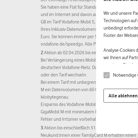
Sie haben eine Flat für Standard-Gespräche in d
Wir und unsere Pa
und im Internet sind davon ausgeschlossen. Fürs S
Technologien auf 
GB im Tarif Vodafone Mobil S, 60 GB im Tarif Vodaf
unbedingt erforder
Ihres Inklusiv-Datenvolumens im Monat verbraucht 
Footer der Websei
Euro. Sie können immer per SMS ablehnen. Dann sur
vodafone.de/speedgo. Alle Preise inkl. MwSt. Fehler
Analyse-Cookies 
2
Aktion ab 02.04.2026 bis einschließlich 31.08.202
wir Ihnen auf Par
Bei Verlängerung eines Mobilfunkvertrages im Tar
anzeigen. Dies ka
deutschen Vodafone-Netz. Das zusätzliche Datenvol
geräteübergreifen
oder den Tarif wechseln.
Notwendige 
zugeordnet werden
Bei einem Tarif mit unbegrenztem Datenvolumen kön
Abgleich mit den 
M ein Datenvolumen von 60 GB und im Tarif Vodafon
Alle ablehnen
kilobytegenau.
Datenschutzniveau 
Ersparnis des Vodafone Mobil M mit unlimited GB s
darauf, dass Dein
GigaMobil M mit minimalem Rabatt) = 1.019€.
Dienstleistern ver
Fehler und Irrtümer vorbehalten.
3
Aktion bis einschließlich 31.08.2026, 16 Uhr:
Mit
Alle akzeptier
Neukund:innen einer FamilyCard M erhalten einen 