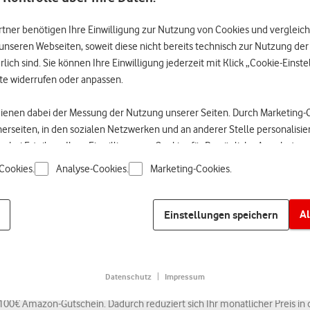
eutsche Netze und eine SMS-Flat in deutsche Mobilfunknetze. Konferen
rtner benötigen Ihre Einwilligung zur Nutzung von Cookies und vergleic
urfen im dt. Vodafone-Netz über web.vodafone.de haben Sie ein Inklusiv-
unseren Webseiten, soweit diese nicht bereits technisch zur Nutzung de
one Mobil M sowie 120 GB im Tarif Vodafone Mobil L pro Abrechnungszeitr
lich sind. Sie können Ihre Einwilligung jederzeit mit Klick „Cookie-Einst
haben. Bei 100 % schalten wir Ihnen weitere 250 MB frei. Maximal 3-mal 
te widerrufen oder anpassen.
fen Sie langsamer, sobald Sie 100 % Ihres Datenvolumens verbraucht habe
 und Irrtümer vorbehalten. Nur solange Vorrat reicht.
dienen dabei der Messung der Nutzung unserer Seiten. Durch Marketing
6, 16 Uhr:
tnerseiten, in den sozialen Netzwerken und an anderer Stelle personalisi
if Vodafone Mobil M oder Vodafone Mobil L erhalten Bestandskund:innen
nn bei Erteilung Ihrer Einwilligung zu Cookies für Persönliche Angebote 
umen gilt solange der Vertrag unverändert bestehen bleibt. Das zusätz
d erfolgen. Für die Personalisierung werden Nutzungsprofile erstellt, d
Cookies.
Analyse-Cookies.
Marketing-Cookies.
 können. Hierzu gehört insbesondere Ihre IP-Adresse (Verkehrsdatum) ü
nen Sie mit jeder Red+ Karte maximal bis zu 10 GB zuteilen. Fürs Surf
in Ihrem Kundenkonto hinterlegten Vertragsdaten herstellen.
e Mobil L ein Datenvolumen von 120 GB. Nach Verbrauch kostet ein MB i
Al
Einstellungen speichern
nicht dem der EU entspricht, z.B. in den USA. Deine Einwilligung erstrec
tatt 60 GB gegenüber dem Vodafone Mobil XL mit unlimited GB beträgt: 24
e Daten durch Dienstleister in den USA oder anderen, außerhalb der EU/
arbeitet werden.
Datenschutz
Impressum
en
erteilen Sie Ihre Einwilligung zu allen Cookies und der damit verbund
100€ Amazon-Gutschein. Dadurch reduziert sich Ihr monatlicher Preis in