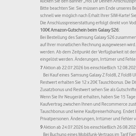
klicken Sie den Banner „Hol Dir Deinen Anschlussprei
Bitte beachten Sie: Sie müssen am Ende unseres B
schnell wie möglich nach Erhalt Ihrer SIM-Karte! Si
Die Anschlusspreiserstattung erfolgt direkt von V
100€ Amazon-Gutschein beim Galaxy S26:
Bei Bestellung des Samsung Galaxy S26 zusammen m
auf Ihrer monatlichen Rechnung ausgewiesen wird. 
werden. Ab dem Zeitpunkt der Verfügbarkeit ist de
eingelöst werden. Änderungen, Irrtümer und Fehle
7
Aktion ab 22.07.2026 bis einschließlich 12.08.202
Bei Kauf eines Samsung Galaxy Z Fold8, Z Fold8 Ult
Restwert erhalten Sie 12 x 20€ Tauschbonus. Die 
Zusatzbonus und Restwert sehen Sie als Gutschrift
Wenn Sie Ihr Neugerät erhalten, haben Sie 15 Tage 
Kaufvertrag zwischen Ihnen und Recommerce zustan
Tauschbonus und keine Kaufpreiserhöhung. Endet Ihr
Privatpersonen. Änderungen, Irrtümer und Fehler 
9
Aktion ab 24.07.2026 bis einschließlich 26.08.202
Bei Buchung eines Mobilfunk-Vertrags im Tarif Fam