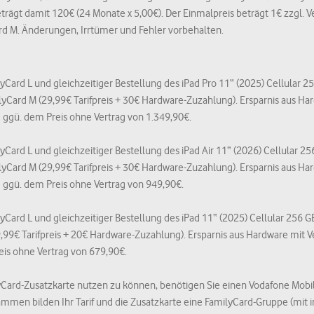
rägt damit 120€ (24 Monate x 5,00€). Der Einmalpreis beträgt 1€ zzgl. Ve
d M. Änderungen, Irrtümer und Fehler vorbehalten.
lyCard L und gleichzeitiger Bestellung des iPad Pro 11“ (2025) Cellular 2
ilyCard M (29,99€ Tarifpreis + 30€ Hardware-Zuzahlung). Ersparnis aus H
ggü. dem Preis ohne Vertrag von 1.349,90€.
yCard L und gleichzeitiger Bestellung des iPad Air 11“ (2026) Cellular 2
ilyCard M (29,99€ Tarifpreis + 30€ Hardware-Zuzahlung). Ersparnis aus H
ggü. dem Preis ohne Vertrag von 949,90€.
lyCard L und gleichzeitiger Bestellung des iPad 11“ (2025) Cellular 256 
29,99€ Tarifpreis + 20€ Hardware-Zuzahlung). Ersparnis aus Hardware mit
is ohne Vertrag von 679,90€.
yCard-Zusatzkarte nutzen zu können, benötigen Sie einen Vodafone Mobil-
sammen bilden Ihr Tarif und die Zusatzkarte eine FamilyCard-Gruppe (mit