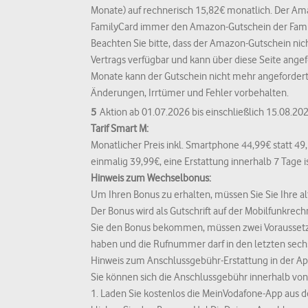
Datenverarbeitun
Monate) auf rechnerisch 15,82€ monatlich. Der Ama
dass Sie alle Funk
FamilyCard immer den Amazon-Gutschein der Fami
Beachten Sie bitte, dass der Amazon-Gutschein nic
Weitere Informati
Vertrags verfügbar und kann über diese Seite angef
Datenschutzhinwe
Monate kann der Gutschein nicht mehr angefordert
Änderungen, Irrtümer und Fehler vorbehalten.
5
Aktion ab 01.07.2026 bis einschließlich 15.08.202
Tarif Smart M:
Monatlicher Preis inkl. Smartphone 44,99€ statt 
einmalig 39,99€, eine Erstattung innerhalb 7 Tage i
Hinweis zum Wechselbonus:
Um Ihren Bonus zu erhalten, müssen Sie Sie Ihre a
Der Bonus wird als Gutschrift auf der Mobilfunkrec
Sie den Bonus bekommen, müssen zwei Voraussetzu
haben und die Rufnummer darf in den letzten sechs
Hinweis zum Anschlussgebühr-Erstattung in der Ap
Sie können sich die Anschlussgebühr innerhalb von 
1. Laden Sie kostenlos die MeinVodafone-App aus d